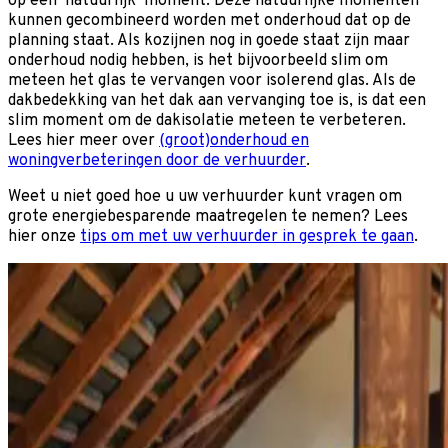
op een ‘natuurlijk’ moment. Deze natuurlijke momenten
kunnen gecombineerd worden met onderhoud dat op de
planning staat. Als kozijnen nog in goede staat zijn maar
onderhoud nodig hebben, is het bijvoorbeeld slim om
meteen het glas te vervangen voor isolerend glas. Als de
dakbedekking van het dak aan vervanging toe is, is dat een
slim moment om de dakisolatie meteen te verbeteren.
Lees hier meer over
(groot)onderhoud en
woningverbeteringen door de verhuurder
.
Weet u niet goed hoe u uw verhuurder kunt vragen om
grote energiebesparende maatregelen te nemen? Lees
hier onze
tips om met uw verhuurder in gesprek te gaan
.