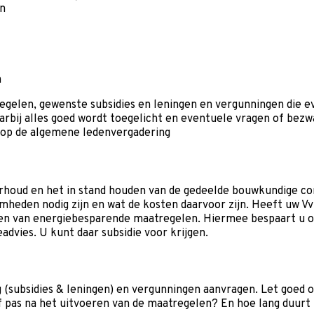
en
n
gelen, gewenste subsidies en leningen en vergunningen die ev
aarbij alles goed wordt toegelicht en eventuele vragen of b
g op de algemene ledenvergadering
oud en het in stand houden van de gedeelde bouwkundige const
eden nodig zijn en wat de kosten daarvoor zijn. Heeft uw V
en van energiebesparende maatregelen. Hiermee bespaart u o
dvies. U kunt daar subsidie voor krijgen.
g (subsidies & leningen) en vergunningen aanvragen. Let goed o
f pas na het uitvoeren van de maatregelen? En hoe lang duurt 