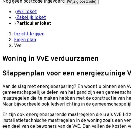
Nog geen postcode ingevoerd
(Wijzig postcode)
VvE loket
Zakelijk loket
Particulier loket
Inzicht krijgen
Eigen plan
Vve
Woning in VvE verduurzamen
Stappenplan voor een energiezuinige 
Aan de slag met energiebesparing? En woont u binnen een 
gemeenschappelijke delen van het pand zijn een gemeenscha
maatregelen die te maken hebben met de constructie van het co
Maar bijvoorbeeld ook ledverlichting in de gemeenschappeli
Er zijn ook energiebesparende maatregelen die u als VvE lid 
installatietechnische maatregelen in de woning zoals een ve
een deel van de bewoners van de VvE. Dan vallen de kosten va