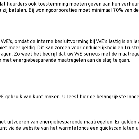
 dat huurders ook toestemming moeten geven aan hun verhuurd
ie zij betalen. Bij woningcorporaties moet minimaal 70% van de
VvE’s, omdat de interne besluitvorming bij VvE’s lastig is en 
niet meer geldig. Dit kan zorgen voor onduidelijkheid en frust
vragen. Zo weet het bedrijf dat uw VvE serieus met de maatregel
om met energiebesparende maatregelen aan de slag te gaan.
VvE gebruik van kunt maken. U leest hier de belangrijkste land
het uitvoeren van energiebesparende maatregelen. Er gelden ve
t via de website van het warmtefonds een quickscan laten u