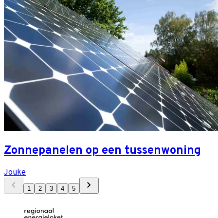
Zonnepanelen op een tussenwoning
Jouke
1
2
3
4
5