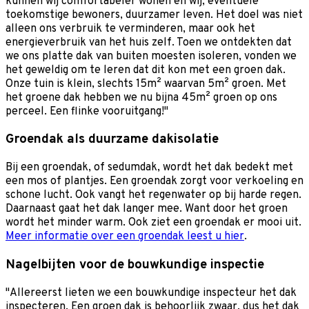
kunnen wij comfortabeler wonen en wij, eventuele
toekomstige bewoners, duurzamer leven. Het doel was niet
alleen ons verbruik te verminderen, maar ook het
energieverbruik van het huis zelf. Toen we ontdekten dat
we ons platte dak van buiten moesten isoleren, vonden we
het geweldig om te leren dat dit kon met een groen dak.
Onze tuin is klein, slechts 15m² waarvan 5m² groen. Met
het groene dak hebben we nu bijna 45m² groen op ons
perceel. Een flinke vooruitgang!"
Groendak als duurzame dakisolatie
Bij een groendak, of sedumdak, wordt het dak bedekt met
een mos of plantjes. Een groendak zorgt voor verkoeling en
schone lucht. Ook vangt het regenwater op bij harde regen.
Daarnaast gaat het dak langer mee. Want door het groen
wordt het minder warm. Ook ziet een groendak er mooi uit.
Meer informatie over een groendak leest u hier
.
Nagelbijten voor de bouwkundige inspectie
"Allereerst lieten we een bouwkundige inspecteur het dak
inspecteren. Een groen dak is behoorlijk zwaar, dus het dak