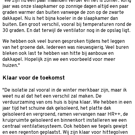
"We zijn nu een paar maanden verder en het is zomer. Vorig
jaar was onze slaapkamer op zonnige dagen altijd een paar
graden warmer dan buiten vanwege de zon op de zwarte
dakkapel. Nu is het bijna koeler in de slaapkamer dan
buiten. Een groot verschil, vooral bij temperaturen rond de
30 graden. En dat terwijl de ventilator nog in de opslag ligt.
We hebben ook veel buren gesproken tijdens het leggen
van het groene dak. Iedereen was nieuwsgierig. Veel buren
bleken ook last te hebben van hitte bij aanbouw en
dakkapel. Hopelijk zijn we een voorbeeld voor meer
huizen."
Klaar voor de toekomst
"De isolatie zal vooral in de winter merkbaar zijn, maar ik
weet nu al dat het een verschil zal maken. De
verduurzaming van ons huis is bijna klaar. We hebben in een
jaar tijd het schuine dak geïsoleerd, het platte dak
geïsoleerd en vergroend, ramen vervangen naar HR++, de
kruipruimte geïsoleerd en binnenkort installeren we een
centraal ventilatiesysteem. Ook hebben we tegels gewipt
en een regenton geplaatst. Wij zijn klaar voor hittegolven