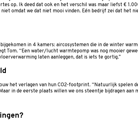
tes op. Ik deed dat ook en het verschil was maar liefst € 1.0
at niet omdat we dat niet mooi vinden. Eén bedrijf zei dat het
bijgekomen in 4 kamers: aircosystemen die in de winter warm
 zegt Tom. “Een water/lucht warmtepomp was nog mooier gewe
erverwarming laten aanleggen, dat is iets te gortig.”
ld
rouw het verlagen van hun CO2-footprint. “Natuurlijk spelen d
 Maar in de eerste plaats willen we ons steentje bijdragen aan
ringen?