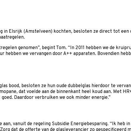
 in Elsrijk (Amstelveen) kochten, besloten ze direct tot een 
maatregelen.
regelen genomen”, begint Tom. “In 2011 hebben we de kruipru
uur hebben we vervangen door A++ apparaten. Bovendien hebb
as bood, besloten ze hun oude dubbelglas hierdoor te verva
mopane, dat voelde aan de binnenkant heel koud aan. Met HR++
el goed. Daardoor verbruiken we ook minder energie.”
aan, vanuit de regeling Subsidie Energiebesparing. “Ik heb in
“Zorg dat de offerte van de glasleverancier zo gespecificeerd m