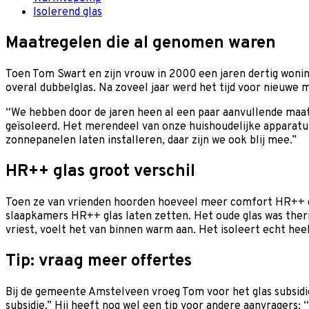
Isolerend glas
Maatregelen die al genomen waren
Toen Tom Swart en zijn vrouw in 2000 een jaren dertig woning
overal dubbelglas. Na zoveel jaar werd het tijd voor nieuwe 
“We hebben door de jaren heen al een paar aanvullende maat
geïsoleerd. Het merendeel van onze huishoudelijke apparat
zonnepanelen laten installeren, daar zijn we ook blij mee.”
HR++ glas groot verschil
Toen ze van vrienden hoorden hoeveel meer comfort HR++ gl
slaapkamers HR++ glas laten zetten. Het oude glas was ther
vriest, voelt het van binnen warm aan. Het isoleert echt he
Tip: vraag meer offertes
Bij de gemeente Amstelveen vroeg Tom voor het glas subsidie 
subsidie.” Hij heeft nog wel een tip voor andere aanvragers: 