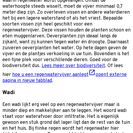
waarin regenwater wordt opgevangen. Omdat de
waterhoogte steeds wisselt, moet de vijver minimaal 0,7
meter diep zijn. Zo overleven vissen en andere waterdieren
het bij een lagere waterstand of als het vriest. Bepaalde
soorten vissen zijn heel geschikt voor een
regenwatervijver. Deze vissen houden de planten schoon en
eten muggenlarven. Oeverplanten zijn ideaal langs de
zijkant, want zij kunnen tegen water én droogte. Daarnaast
zuiveren oeverplanten het water. Op hete dagen geven de
vijver en de plantjes verkoeling in uw tuin. Bovendien is het
een fijne plek voor verschillende dieren. Goed voor de
biodiversiteit dus.
Lees meer over biodiversiteit
. Of lees
hier
hoe u een regenwatervijver aanlegt
opent externe
pagina in nieuw tabblad
.
Wadi
Een wadi lijkt erg veel op een regenwatervijver maar is
minder diep en makkelijker aan te leggen. Het woord wadi
staat voor waterafvoer door infiltratie. Het is eigenlijk
gewoon een stuk grond dat lager ligt dan de rest van de tuin
en het huis. Bij flinke regen wordt het regenwater hier