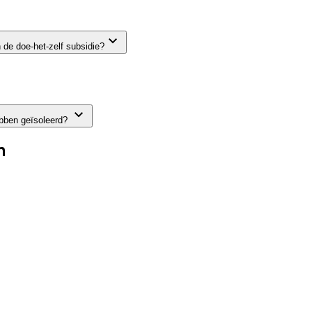
 de doe-het-zelf subsidie?
ebben geïsoleerd?
n