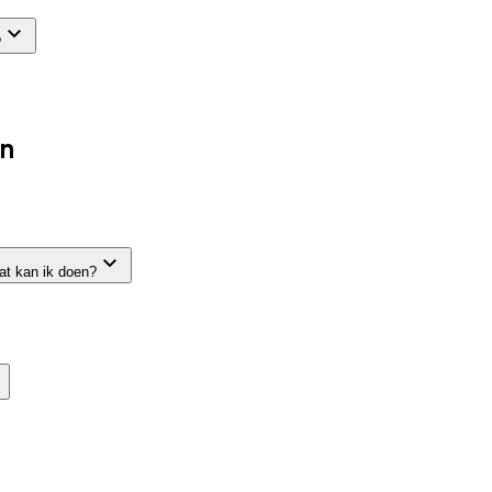
?
en
wat kan ik doen?